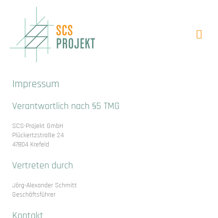
Zum
Inhalt
Hau
springen
Impressum
Verantwortlich nach §5 TMG
SCS-Projekt GmbH
Plückertzstraße 24
47804 Krefeld
Vertreten durch
Jörg-Alexander Schmitt
Geschäftsführer
Kontakt