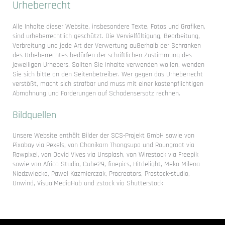
Urheberrecht
Alle Inhalte dieser Website, insbesondere Texte, Fotos und Grafiken,
sind urheberrechtlich geschützt. Die Vervielfältigung, Bearbeitung,
Verbreitung und jede Art der Verwertung außerhalb der Schranken
des Urheberrechtes bedürfen der schriftlichen Zustimmung des
jeweiligen Urhebers. Sollten Sie Inhalte verwenden wollen, wenden
Sie sich bitte an den Seitenbetreiber. Wer gegen das Urheberrecht
verstößt, macht sich strafbar und muss mit einer kostenpflichtigen
Abmahnung und Forderungen auf Schadensersatz rechnen.
Bildquellen
Unsere Website enthält Bilder der SCS-Projekt GmbH sowie von
Pixabay via Pexels, von Chanikarn Thongsupa und Roungroat via
Rawpixel, von David Vives via Unsplash, von Wirestock via Freepik
sowie von Africa Studio, Cube29, finepics, Hitdelight, Meko Milena
Niedzwiecka, Pawel Kazmierczak, Procreators, Prostock-studio,
Unwind, VisualMediaHub und zstock via Shutterstock